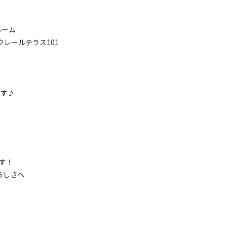
ルーム
クレールテラス101
ます♪
す！