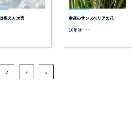
は捉え方次第
幸運のサンスベリアの花
10年ほ……
2
3
»