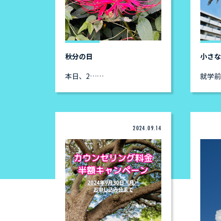
秋分の日
小さ
本日、2……
就学
2024.09.14