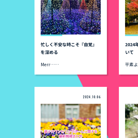
忙しく不安な時こそ『自覚』
202
を深める
いて
Merr……
平素
2024.10.06